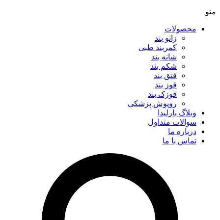
منو
محصولات
زانو بند
کمربند طبی
شانه بند
شکم بند
فتق بند
قوز بند
قوزک بند
روپوش پزشکی
وبلاگ بارلیدا
سوالات متداول
درباره ما
تماس با ما