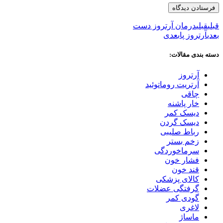
قبلی
قبلی
درمان آرتروز دست
بعدی
آرتروز پا
بعدی
دسته بندی مقالات:
آرتروز
آرتریت روماتوئید
چاقی
خار پاشنه
دیسک کمر
دیسک گردن
رباط صلیبی
زخم بستر
سرماخوردگی
فشار خون
قند خون
کالای پزشکی
گرفتگی عضلات
گودی کمر
لاغری
ماساژ