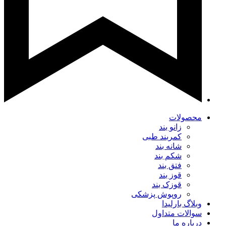
محصولات
زانو بند
کمربند طبی
شانه بند
شکم بند
فتق بند
قوز بند
قوزک بند
روپوش پزشکی
وبلاگ بارلیدا
سوالات متداول
درباره ما