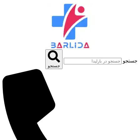
پرش
به
محتوا
جستجو
جستجو