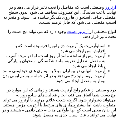
آرتروز
وضعیتی است که مفاصل را تحت تاثیر قرار می دهد و در
نهایت باعث ساییدگی این غضروف محافظ می شود. بدون سطح
مفصلی صاف، استخوان ها روی یکدیگر ساییده می شوند و منجر به
آسیب مفصلی می شود که قابل ترمیم نیست.
انواع مختلفی از
آرتروز دست
وجود دارد که می تواند مچ دست را
تحت تاثیر قرار دهد:
استئوآرتریت یک آرتریت دژنراتیو یا فرسوده است که با
افزایش سن ایجاد می شود.
آرتریت پس از سانحه مانند آرتروز است، اما در نتیجه آسیب
به مفصل به دلیل ضربه، مانند شکستگی استخوان یا پارگی
رباط ایجاد می شود.
آرتریت التهابی در بیماران مبتلا به بیماری های خودایمنی مانند
آرتریت روماتوئید رخ می دهد و در اثر حمله سیستم ایمنی بدن
بیمار به مفصل ایجاد می شود.
درد و سفتی از علائم رایج آرتریت هستند و زمانی که این موارد در
مچ دست شما اتفاق می‌افتد، انجام فعالیت‌های ساده روزانه
می‌تواند دشوارتر شود. اگرچه شدت علائم مرتبط با آرتروز می تواند
متفاوت باشد، اما بیشتر بیماری های مرتبط با آرتریت مزمن هستند.
این بدان معنی است که آنها طولانی مدت – حتی دائمی – هستند و در
نهایت می توانند باعث آسیب جدی به مفصل شوند.