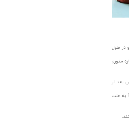
و در طول
ره متورم
 بعد از
 به علت
ند.