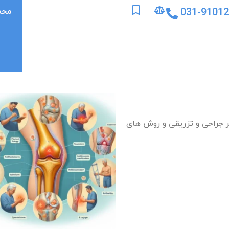
031-9101
محص
یر جراحی و تزریقی و روش های