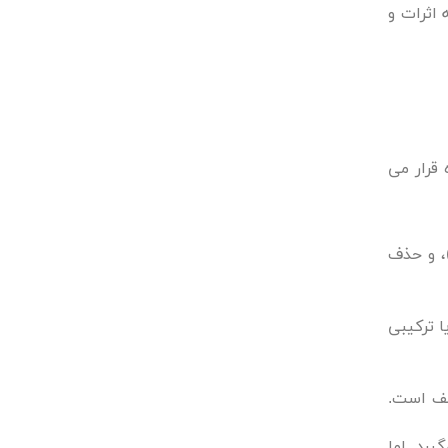
 اثرات و
 قرار می
، و حذف
ا ترکیبی
لف است.
یرد. اما