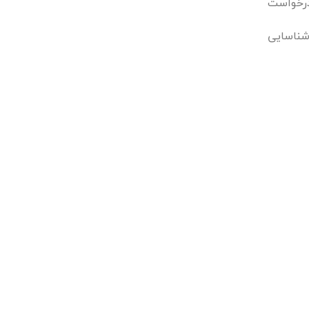
رسی اولیه، پزشک تصویربرداری از مفصل زانو از جمله تصاویر رادیوگرافی، اسکن CT یا MRI درخواست
شناسایی