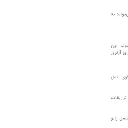
واند به
ند. این
ی آرتروز
قوی عمل
تزریقات
 و پس از جداسازی پلاکت‌ها و تقویت آنها، به عنوان تزریق PRP به مفصل زانو