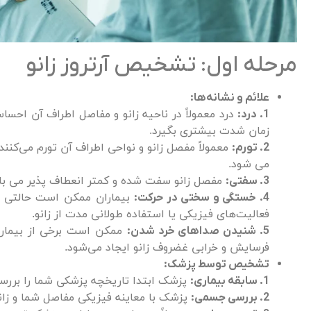
مرحله اول: تشخیص آرتروز زانو
علائم و نشانه‌ها:
درد معمولاً در ناحیه زانو و مفاصل اطراف آن احسا
1. درد:
زمان شدت بیشتری بگیرد.
معمولاً مفصل زانو و نواحی اطراف آن تورم می‌کنند
2. تورم:
می شود.
مفصل زانو سفت شده و کمتر انعطاف پذیر می ب
3. سفتی:
بیماران ممکن است حالتی ا
4. خستگی و سختی در حرکت:
فعالیت‌های فیزیکی یا استفاده طولانی مدت از زانو.
ممکن است برخی از بیمارا
5. شنیدن صداهای خرد شدن:
فرسایش و خرابی غضروف زانو ایجاد می‌شود.
تشخیص توسط پزشک:
پزشک ابتدا تاریخچه پزشکی شما را بررسی م
1. سابقه بیماری:
پزشک با معاینه فیزیکی مفاصل شما و زانو 
2. بررسی جسمی: