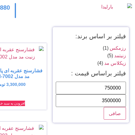
2880
فیلتر بر اساس برند:
رزمکس
(1)
زنیتمد
(5)
زیکلاس مد
(4)
فشارسنج عقربه ای پای
فیلتر براساس قیمت :
مد مدل ZTH-7002
3,300,000
توم
افزودن به سبد خر
صافی