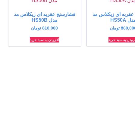
عقربه ای زیکلاس مد
فشارسنج عقربه ای زیکلاس مد
ل HS50A
مدل HS50B
860,00
تومان
810,000
تومان
زودن به سبد خرید
افزودن به سبد خرید