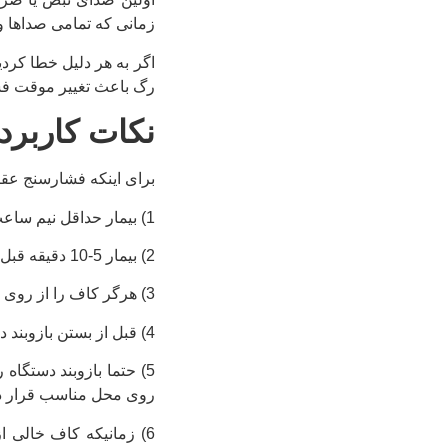
زمانی که تمامی صداها و 
رگ باعث تغییر موقت فشا
نکات کاربرد
برای اینکه فشارسنج عقرب
1) بیمار
حداقل
نیم ساعت 
2) بیمار 5-10 دقیقه قبل از اندازه گیری فشار در حالت ریلکس قرار گرفته باشد و هرگونه فشار عصبی و استرس از او دور باشد.
3) هرگر کاف را از روی لباس بر روی بازوی بیمار نبندید.
4) قبل از بستن بازوبند دستگاه فشارسنج عقربه ای پوست بیمار خشک باشد و روغن یا کرم و چربی روی پوست نباشد.
5) حتما بازوبند دستگا
روی محل مناسب قرار دهی
6) زمانیکه کاف خالی ا