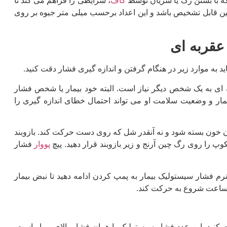
 با بستن رگ یا شریان توسط
کاف
، شرایطی را فراهم می کند تا
ین قابل تشخیص باشد و این اعداد برحسب میلی متر جیوه بر روی
عقربه ای
ید به موارد زیر در هنگام گرفتن و اندازه گیری فشار دقت کنید.
ه ای به یک شخص دیگر نیاز است. البته خود بیمار یا شخص فشار
بیمار و وضعیت سلامت او می تواند احتمال خطای اندازه گیری را
ریان خون بسته شود و نه آنقدر شل که روی دست حرکت کند. بازوبند
وپ را روی رگ چین آرنج و زیر بازوبند قرار دهید. پیچ
پووار
فشار
اعت شروع به بالا رفتن می کند. معمولا 2-3 درجه بالاتر از نرم فشار سیستولیک بیمار به پمپ کردن ادامه دهید تا نبض بیمار
ه ساعت شروع به حرکت کند.
 کنید. این عدد فشار سیستولیک یا همان فشار بالای بیمار است.