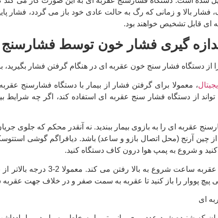
شده است. دستگاه فشارسنج عقربه ای به این صورت کار می کند که
فشار بالا و زمانی که رگ به حالت عادی خود باز می گردد، فشار پای
 ای قابل تشخیص خواهند بود.
دازه گیری فشار خون توسط فشارسنج 
 را از دستگاه فشار سنج خون عقربه ای در هنگام گرفتن فشار بگیرید، با
جیتال
، معمولا برای گرفتن فشار از بیمار با دستگاه فشارسنج عقرب
ی تواند از دستگاه فشار سنج عقربه ای استفاده کند، اگر چه شرایط 
ارسنج عقربه ای را به بازوی بیمار ببندید. نه آنقدر محکم که جلوی ج
ر از چین آرنج (محل اتصال بازو و ساعد) باشد. دیافراگم گوشی استتوسک
نید و شروع به پمپ هوا درون کاف دستگاه کنید.
عقربه مانومتر در جهت عقربه س
 پیچ پووار را باز کنید تا عقربه به سمت صفر و در خلاف جهت عقرب
ن که شنیده شود عدد روی مانومتر را به خاطر بسپارید و یا یادداشت