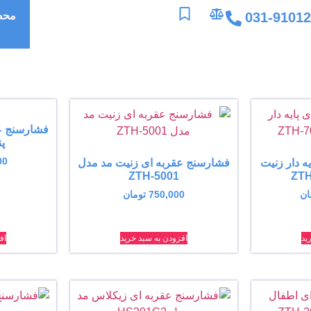
031-9101
محص
فشارسنج ع
پن
00
ه دار زنیت
فشارسنج عقربه ای زنیت مد مدل
ZTH-5001
ان
750,000
تومان
ید
افزودن به سبد خرید
اف