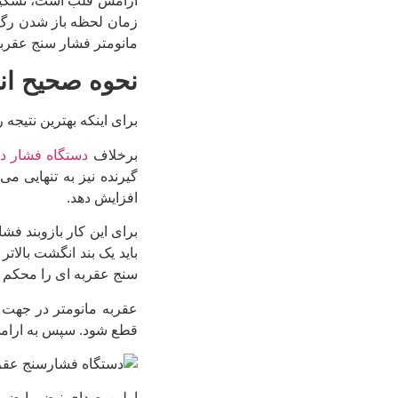
آرامش قلب است، تشکیل 
زمان لحظه باز شدن رگ، 
مانومتر فشار سنج عقربه
نحوه صحیح ان
برای اینکه بهترین نتیجه
برخلاف
دستگاه فشار دی
گیرنده نیز به تنهایی م
افزایش دهد.
برای این کار بازوبند فش
باید یک بند انگشت بالات
سنج عقربه ای را محکم ک
قطع شود. سپس به ارامی
اولین صدای نبض یا ضربا