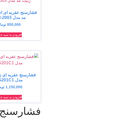
فشارسنج عقربه ای ا
مد مدل ZTH-2003
850,000
توما
افزودن به سبد خر
فشارسنج عقربه ای ز
مدل HS201C1
1,150,000
توم
افزودن به سبد خر
فشارسنج 